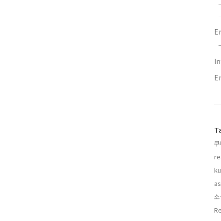
E
In
En
T
쿠
re
ku
as
소
Re