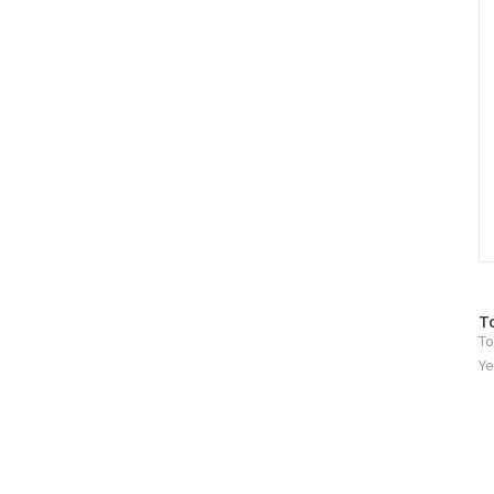
방
T
To
문
자
Ye
수