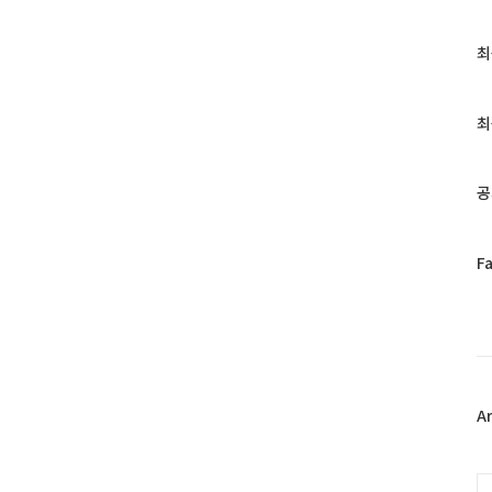
최
최
근
글
과
최
인
기
글
공
페
F
이
스
북
트
위
터
플
A
러
그
인
C