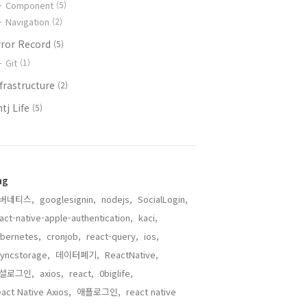
Component
(5)
Navigation
(2)
rror Record
(5)
Git
(1)
frastructure
(2)
tj Life
(5)
ag
버네티스,
googlesignin,
nodejs,
SocialLogin,
act-native-apple-authentication,
kaci,
bernetes,
cronjob,
react-query,
ios,
yncstorage,
데이터폐기,
ReactNative,
셜로그인,
axios,
react,
0biglife,
act Native Axios,
애플로그인,
react native,