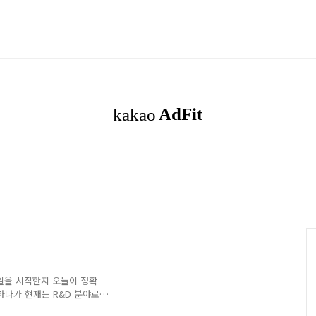
 일을 시작한지 오늘이 정확
하다가 현재는 R&D 분야로
native)앱/(react)웹