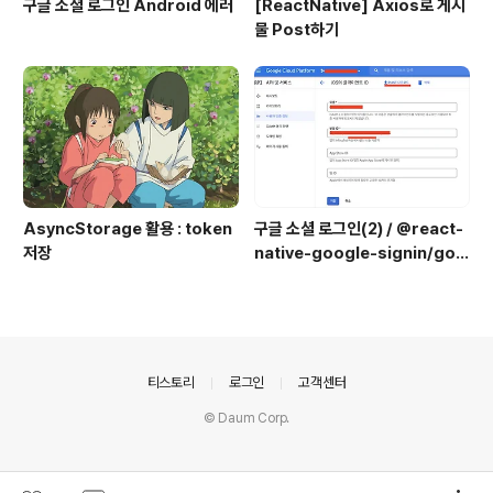
구글 소셜 로그인 Android 에러
[ReactNative] Axios로 게시
물 Post하기
AsyncStorage 활용 : token
구글 소셜 로그인(2) / @react-
저장
native-google-signin/goo
gle-signin
의안내
티스토리
로그인
고객센터
© Daum Corp.