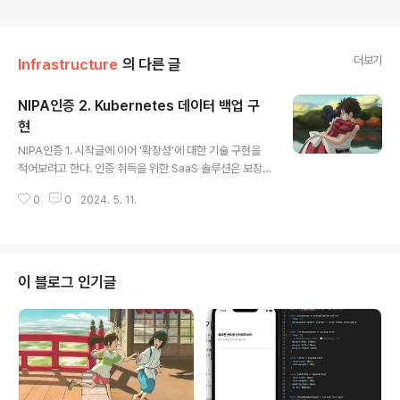
더보기
Infrastructure
의 다른 글
NIPA인증 2. Kubernetes 데이터 백업 구
현
글 내용
NIPA인증 1. 시작글에 이어 '확장성'에 대한 기술 구현을
적어보려고 한다. 인증 취득을 위한 SaaS 솔루션은 보장
되어야할 주요 요건들이 있는데, 이번 글에서 다룰 것은 '신
0
0
2024. 5. 11.
뢰성'에 대한 것이다. 신뢰성이 뭔지 간략히 설명하자면, 선
뢰성을 가지는 솔루션은 리소스 관리에 있어서 장애 발생
또는 특정 동작을 통해 삭제되었을시 서비스가 다시 회복
되는 데에 얼마나 걸리는지를 의미하는 '서비스 회복 시
간'이 보장되어야한다. 운영을 위해 유지되어야할 데이터
이 블로그 인기글
가 백업준수율을 지키고 있는지도 보장되어야하고, 데이터
보관(백업), 반환, 그리고 폐지에 대한 정책 및 기술도 구현
되어있어야 한다. 그럼 시작해보자-!데이터 백업 데이터는
왜 백업되어야하는가? 를 먼저 얘기해보려고 한다. '단순히
서버가 다운되면 데이터베이..